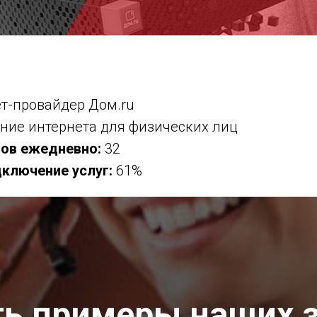
т-провайдер Дом.ru
ие интернета для физических лиц
ов ежедневно:
32
дключение услуг:
61%
ь примеры наших 