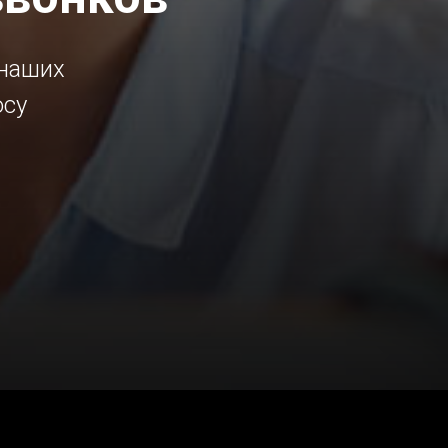
 наших
осу