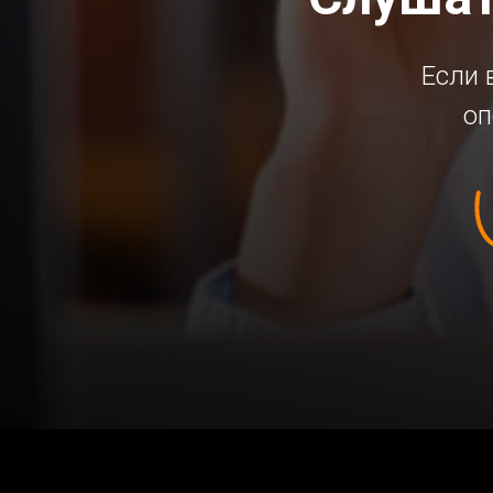
Если 
оп